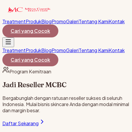
Treatment
Produk
Blog
Promo
Galeri
Tentang Kami
Kontak
Cari yang Cocok
Treatment
Produk
Blog
Promo
Galeri
Tentang Kami
Kontak
Cari yang Cocok
Program Kemitraan
Jadi Reseller
MCBC
Bergabunglah dengan ratusan reseller sukses di seluruh
Indonesia. Mulai bisnis skincare Anda dengan modal minimal
dan margin besar.
Daftar Sekarang