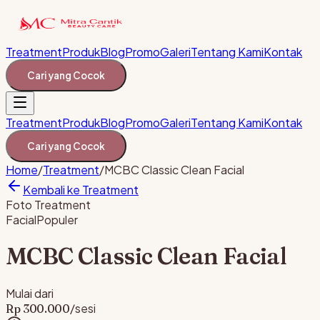
Treatment
Produk
Blog
Promo
Galeri
Tentang Kami
Kontak
Cari yang Cocok
Treatment
Produk
Blog
Promo
Galeri
Tentang Kami
Kontak
Cari yang Cocok
Home
/
Treatment
/
MCBC Classic Clean Facial
Kembali ke Treatment
Foto Treatment
Facial
Populer
MCBC Classic Clean Facial
Mulai dari
/sesi
Rp
300.000