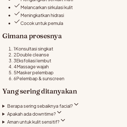
Melancarkan sirkulasi kulit
Meningkatkan hidrasi
Cocok untuk pemula
Gimana prosesnya
1
Konsultasi singkat
2
Double cleanse
3
Eksfoliasi lembut
4
Massage wajah
5
Masker pelembap
6
Pelembap & sunscreen
Yang sering ditanyakan
Berapa sering sebaiknya facial?
Apakah ada downtime?
Aman untuk kulit sensitif?